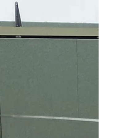
Titelkämpfe – die daher auch IDM hieß