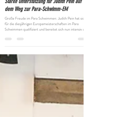
Starke Unterstützung für Judith Pein auf
dem Weg zur Para-Schwimm-EM
Große Freude im Para Schwimmen: Judith Pein hat sich
für die diesjährigen Europameisterschaften im Para
Schwimmen qualifiziert und bereitet sich nun intensiv auf
den internationalen Saisonhöhepunkt vor. Eine
besondere Herausforderung stellte dabei die
sommerliche Schließung ihrer gewohnten Trainingshallen
dar. Umso größer ist die Wertschätzung für die schnelle
und unkomplizierte Unterstützung des Wonnemar
Wismar. Das Freizeitbad hat Judith umgehend
Trainingsmöglichkeiten zur