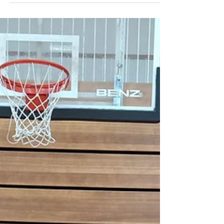
Dimitrij Rout will „erst mal entspannt
bleiben“, hat aber durchaus
Medaillenambitionen
Dimitrij Rout ordnet sein gesamtes Leben der erhofften
Teilnahme an den Paralympics 2028 in Los Angeles unter,
„und L.A. soll nicht das Ende sein“. Zunächst aber gilt die
volle Konzentration den Internationalen Deutschen
Meisterschaften am 11./12. Juli 2026 im Hotel Neptun.
Dort hat der 41-Jährige Medaillenambitionen. Foto:
Peter Richter Von Peter Richter Am 11. und 12. Juli 2026
richtet der Verband für Behinderten- und Rehasport
Mecklenburg-Vorpommern die Internationalen Deu