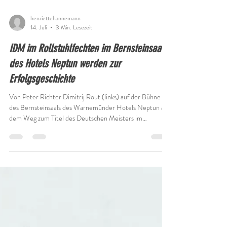
henriettehannemann
14. Juli
3 Min. Lesezeit
IDM im Rollstuhlfechten im Bernsteinsaal
des Hotels Neptun werden zur
Erfolgsgeschichte
Von Peter Richter Dimitrij Rout (links) auf der Bühne
des Bernsteinsaals des Warnemünder Hotels Neptun auf
dem Weg zum Titel des Deutschen Meisters im
Rollstuhl-Säbelfechten. Foto: Georg Scharnweber So
etwas gab es hierzulande noch nie! Deutsche
Meisterschaften im Rollstuhlfechten würden, sagte
Bundestrainer Alexander Bondar vorher ganz ehrlich,
sonst bisweilen eher an „Lehrgangsmaßnahmen“
erinnern. 2026 fanden die international besetzten