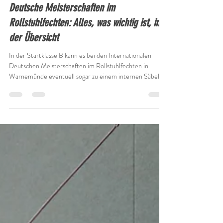
VBRS M-V e.V.
7. Juli
2 Min. Lesezeit
Deutsche Meisterschaften im
Rollstuhlfechten: Alles, was wichtig ist, in
der Übersicht
In der Startklasse B kann es bei den Internationalen
Deutschen Meisterschaften im Rollstuhlfechten in
Warnemünde eventuell sogar zu einem internen Säbel-
Finale der Vereinskameraden vom TuS Makkabi Rostock
zwischen Dimitrij Rout (rechts) und Balwinder Cheema
(links) kommen. Foto: Peter Richter Die Internationalen
Deutschen Meisterschaften im Rollstuhlfechten am
11./12. Juli 2026 im Bernsteinsaal des Hotels Neptun sind
ein Programmbestandteil der Warnemünder Woche,