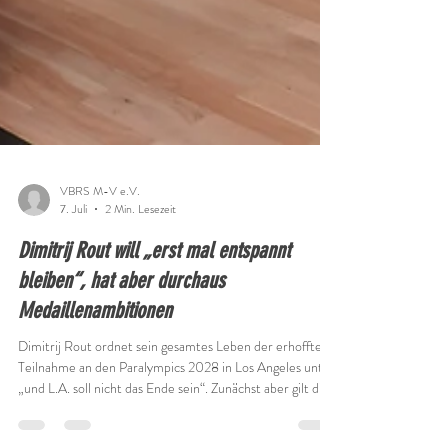
VBRS M-V e.V.
7. Juli
2 Min. Lesezeit