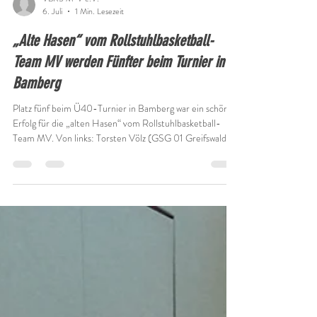
VBRS M-V e.V.
6. Juli
1 Min. Lesezeit
„Alte Hasen“ vom Rollstuhlbasketball-
Team MV werden Fünfter beim Turnier in
Bamberg