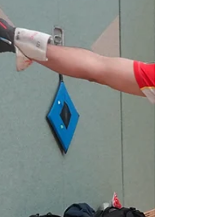
Platz fünf beim Ü40-Turnier in Bamberg war ein schöner
Erfolg für die „alten Hasen“ vom Rollstuhlbasketball-
Team MV. Von links: Torsten Völz (GSG 01 Greifswald),
Dietmar Nikolaus, Marco Wienhold, Jens Müller (alle
PSV Rostock), Enrico Bartz (Greifswald). Foto: privat Am
4. Juli 2026 nahmen die „alten Hasen“ vom
Rollstuhlbasketball-Team MV an einem Ü40-Turnier in
Bamberg mit Spielern aus ganz Deutschland teil. Die
zusammen gemischten Mannschaften wiesen ein starkes
Niveau auf: