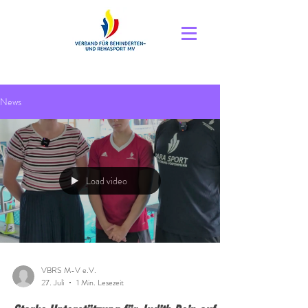
News
Load video
VBRS M-V e.V.
27. Juli
1 Min. Lesezeit