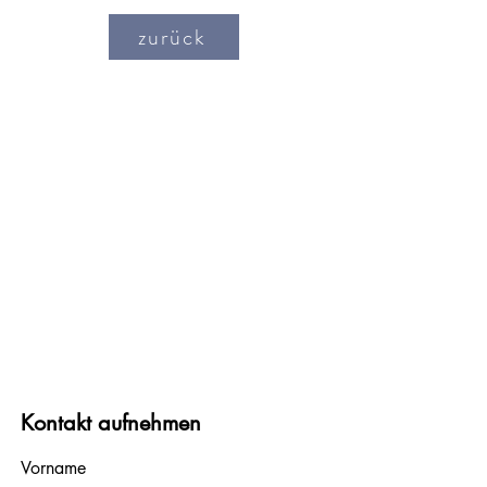
zurück
Adresse:
VBRS M-V e.V.
Kopernikusstraße 17 A
18057 Rostock
Tel:
0381 / 72 17 51
E-Mail:
kontakt@vbrs-mv.de
Kontakt aufnehmen
Vorname