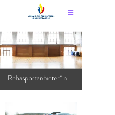
Rehasportanbieter*in