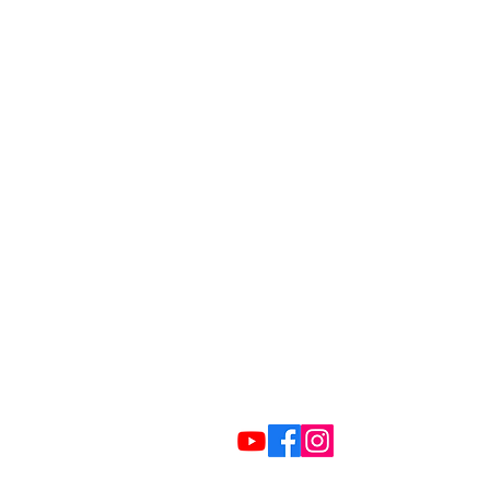
Adresse:
VBRS M-V e.V.
Kopernikusstraße 17 A
18057 Rostock
Tel:
0381 / 72 17 51
E-Mail:
kontakt@vbrs-mv.de