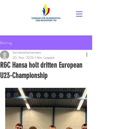
Beitrag
henriettehannemann
20. Nov. 2025
1 Min. Lesezeit
RGC Hansa holt dritten European
U23-Championship