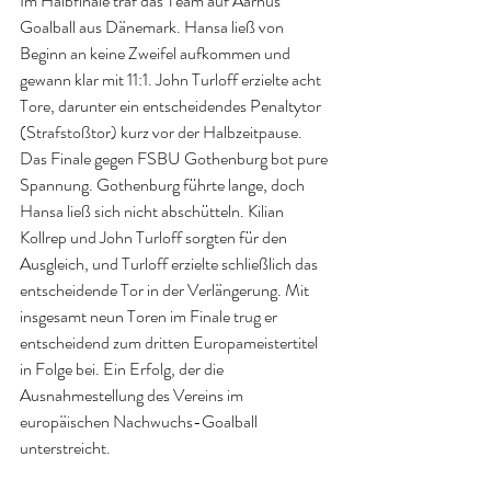
Im Halbfinale traf das Team auf Aarhus 
Goalball aus Dänemark. Hansa ließ von 
Beginn an keine Zweifel aufkommen und 
gewann klar mit 11:1. John Turloff erzielte acht 
Tore, darunter ein entscheidendes Penaltytor 
(Strafstoßtor) kurz vor der Halbzeitpause.
Das Finale gegen FSBU Gothenburg bot pure 
Spannung. Gothenburg führte lange, doch 
Hansa ließ sich nicht abschütteln. Kilian 
Kollrep und John Turloff sorgten für den 
Ausgleich, und Turloff erzielte schließlich das 
entscheidende Tor in der Verlängerung. Mit 
insgesamt neun Toren im Finale trug er 
entscheidend zum dritten Europameistertitel 
in Folge bei. Ein Erfolg, der die 
Ausnahmestellung des Vereins im 
europäischen Nachwuchs-Goalball 
unterstreicht.