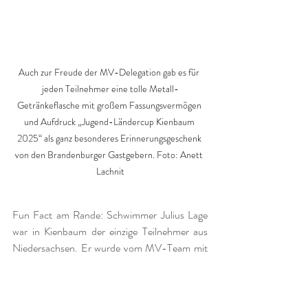
Auch zur Freude der MV-Delegation gab es für 
jeden Teilnehmer eine tolle Metall-
Getränkeflasche mit großem Fassungsvermögen 
und Aufdruck „Jugend-Ländercup Kienbaum 
2025“ als ganz besonderes Erinnerungsgeschenk 
von den Brandenburger Gastgebern. Foto: Anett 
Lachnit
Fun Fact am Rande: Schwimmer Julius Lage 
war in Kienbaum der einzige Teilnehmer aus 
Niedersachsen. Er wurde vom MV-Team mit 
betreut (und ausgestattet, schließlich war er ja 
„einer von uns“). Und so stand der 
Braunschweiger dann bei der Siegerehrung für 