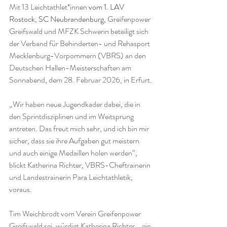
Mit 13 Leichtathlet*innen 
vom 1. LAV 
Rostock, SC Neubrandenburg, 
Greifenpower 
Greifswald und MFZK Schwerin 
beteiligt sich 
der Verband für Behinderten- und Rehasport 
Mecklenburg-Vorpommern (VBRS) an den 
Deutschen Hallen-Meisterschaften am 
Sonnabend, dem 28. Februar 2026, in Erfurt.
„Wir haben neue Jugendkader dabei, die in 
den Sprintdisziplinen und im Weitsprung 
antreten. Das freut mich sehr, und ich bin mir 
sicher, dass sie ihre Aufgaben gut meistern 
und auch einige Medaillen holen werden“, 
blickt Katherina Richter, VBRS-Cheftrainerin 
und Landestrainerin Para Leichtathletik, 
voraus.
Tim Weichbrodt vom Verein Greifenpower 
Greifswald sei, würdigt Katherina Richter, „ein 