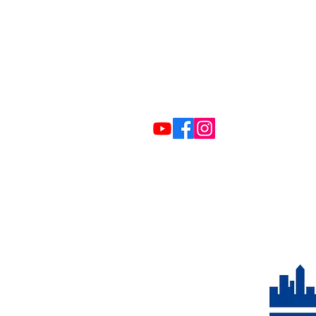
Tel:
0381 / 72 17 51
E-Mail:
kontakt@vbrs-mv.de