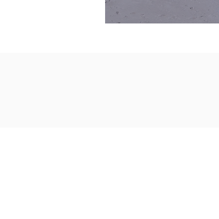
Adresse:
VBRS M-V e.V.
Kopernikusstraße 17 A
18057 Rostock